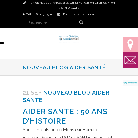
Témoignages / Anecdotes sur la Fondation Charles Mion
- AIDER Santé
Tél : 0 800 970 500 |
Formulaire de contact
NOUVEAU BLOG AIDER SANTÉ
21 SEP
NOUVEAU BLOG AIDER
SANTÉ
AIDER SANTE : 50 ANS
D’HISTOIRE
Sous l’impulsion de Monsieur Bernard
Branger, Président d’AIDER SANTÉ, un nouvel