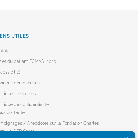
IENS UTILES
atuts
vret du patient FCMAS
2025
cessibilité
nnées personnelles
litique de Cookies
litique de confidentialité
us contacter
moignages / Anecdotes sur la Fondation Charles
on – AIDER Santé