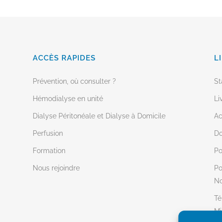
ACCÈS RAPIDES
L
Prévention, où consulter ?
St
Hémodialyse en unité
Li
Dialyse Péritonéale et Dialyse à Domicile
Ac
Perfusion
Do
Formation
Po
Nous rejoindre
Po
No
Té
Mi