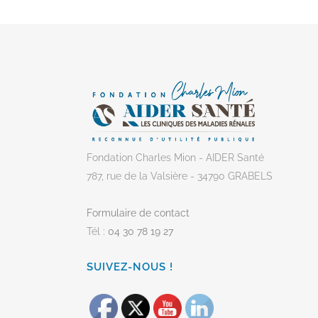
Fondation Charles Mion - AIDER Santé
787, rue de la Valsière - 34790 GRABELS
Formulaire de contact
Tél :
04 30 78 19 27
SUIVEZ-NOUS !