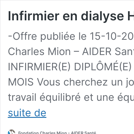
Infirmier en dialyse
-Offre publiée le 15-10-2
Charles Mion – AIDER San
INFIRMIER(E) DIPLÔMÉ(E)
MOIS Vous cherchez un jo
travail équilibré et une éq
Infirmier
suite de
en
dialyse
H/F
Fondation Charles Mion - AIDER Santé
(Marvejols